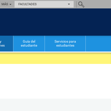
MÁS
FACULTADES
y
Guía del
Servicios para
ones
estudiante
estudiantes