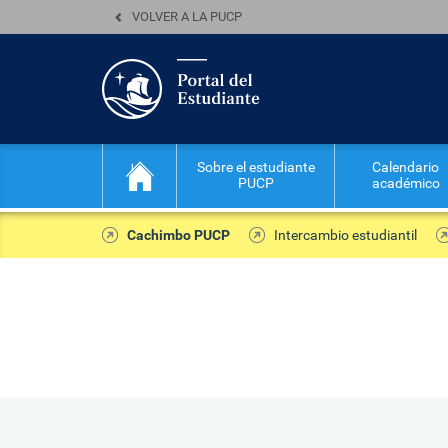
VOLVER A LA PUCP
Sobre el estudiante
Calendario
PUCP
académico
Cachimbo PUCP
Intercambio estudiantil