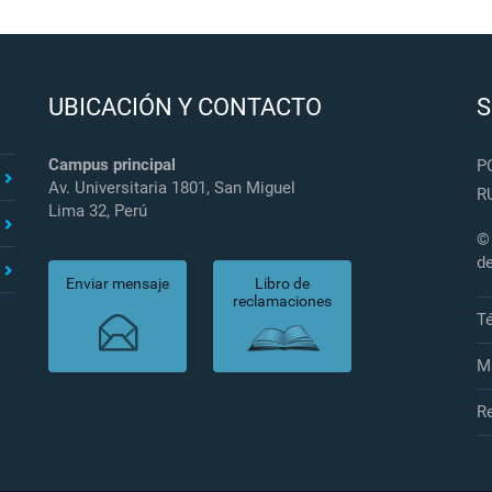
UBICACIÓN Y CONTACTO
S
Campus principal
P
Av. Universitaria 1801, San Miguel
R
Lima 32, Perú
© 
d
Enviar mensaje
Libro de
reclamaciones
T
Ma
Re