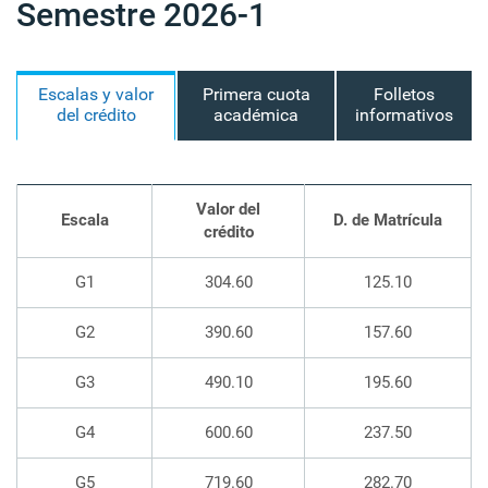
Semestre 2026-1
Escalas y valor
Primera cuota
Folletos
del crédito
académica
informativos
Valor del
Escala
D. de Matrícula
crédito
G1
304.60
125.10
G2
390.60
157.60
G3
490.10
195.60
G4
600.60
237.50
G5
719.60
282.70