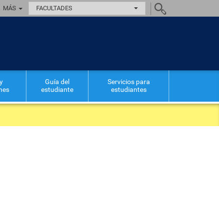
MÁS
FACULTADES
y
Guía del
Servicios para
ones
estudiante
estudiantes