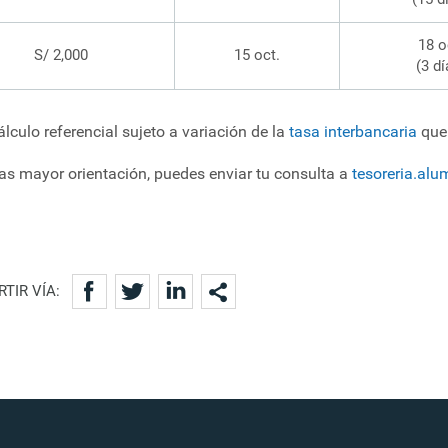
18 o
S/ 2,000
15 oct.
(3 dí
álculo referencial sujeto a variación de la
tasa interbancaria
que 
as mayor orientación, puedes enviar tu consulta a
tesoreria.al
TIR VÍA: