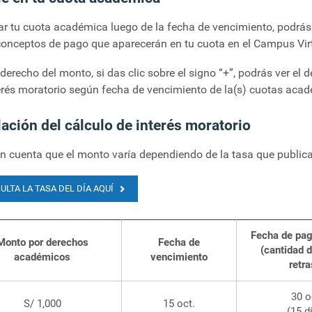
r tu cuota académica luego de la fecha de vencimiento, podrás v
conceptos de pago que aparecerán en tu cuota en el Campus Vir
 derecho del monto, si das clic sobre el signo “+”, podrás ver el
terés moratorio según fecha de vencimiento de la(s) cuotas aca
ación del cálculo de interés moratorio
 cuenta que el monto varía dependiendo de la tasa que publica
ULTA LA TASA DEL DÍA AQUÍ
Fecha de pa
Monto por derechos
Fecha de
(cantidad d
académicos
vencimiento
retr
30 o
S/ 1,000
15 oct.
(15 d