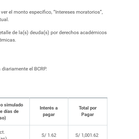
er el monto específico, “Intereses moratorios”,
tual.
 detalle de la(s) deuda(s) por derechos académicos
démicas.
 diariamente el BCRP.
go simulado
Interés a
Total por
e días de
pagar
Pagar
aso
)
ct.
S/ 1.62
S/ 1,001.62
ías)