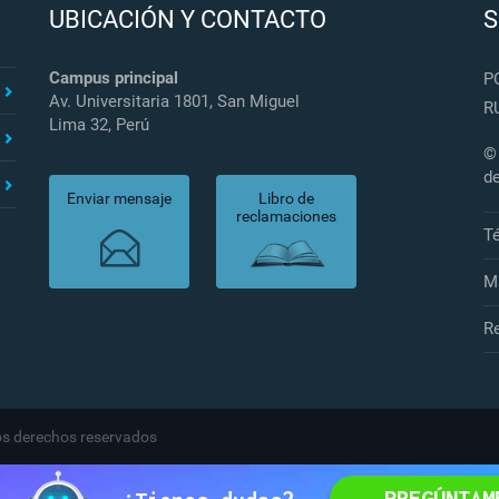
UBICACIÓN Y CONTACTO
S
Campus principal
P
Av. Universitaria 1801, San Miguel
R
Lima 32, Perú
© 
d
Enviar mensaje
Libro de
reclamaciones
T
Ma
Re
los derechos reservados