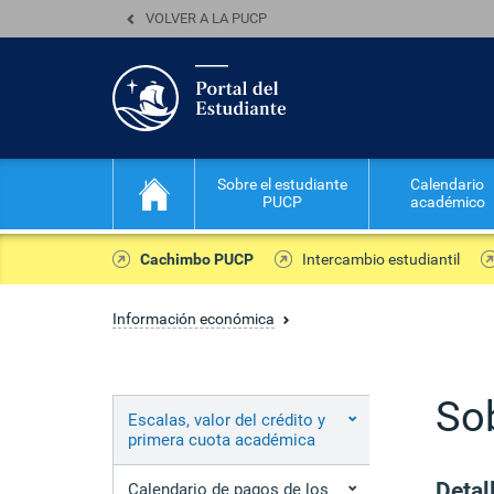
VOLVER A LA PUCP
Sobre el estudiante
Calendario
PUCP
académico
Cachimbo PUCP
Intercambio estudiantil
Información económica
Sob
Escalas, valor del crédito y
primera cuota académica
Detal
Calendario de pagos de los