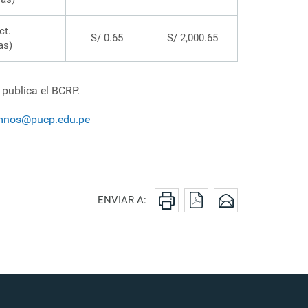
ct.
S/ 0.65
S/ 2,000.65
as)
publica el BCRP.
umnos@pucp.edu.pe
ENVIAR A: