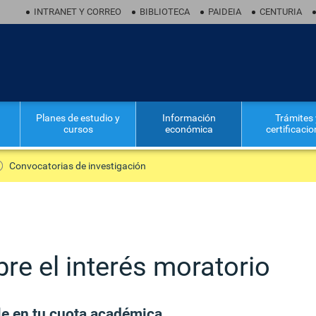
INTRANET Y CORREO
BIBLIOTECA
PAIDEIA
CENTURIA
Planes de estudio y
Información
Trámites 
cursos
económica
certificaci
Convocatorias de investigación
re el interés moratorio
le en tu cuota académica