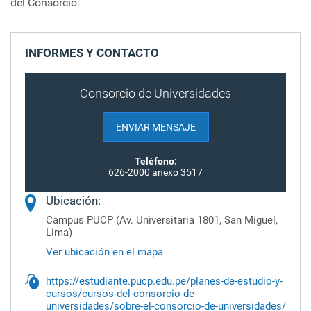
del Consorcio.
INFORMES Y CONTACTO
Consorcio de Universidades
ENVIAR MENSAJE
Teléfono:
626-2000 anexo 3517
Ubicación:
Campus PUCP (Av. Universitaria 1801, San Miguel,
Lima)
Ver ubicación en el mapa
https://estudiante.pucp.edu.pe/planes-de-estudio-y-
cursos/cursos-del-consorcio-de-
universidades/sobre-el-consorcio-de-universidades/