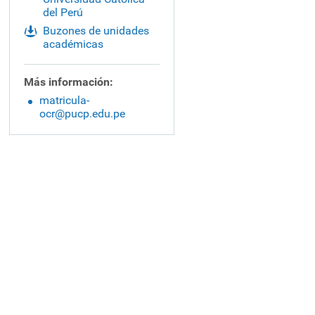
del Perú
Buzones de unidades
académicas
Más información:
matricula-
ocr@pucp.edu.pe