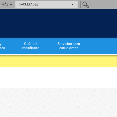
MÁS
FACULTADES
y
Guía del
Servicios para
ones
estudiante
estudiantes