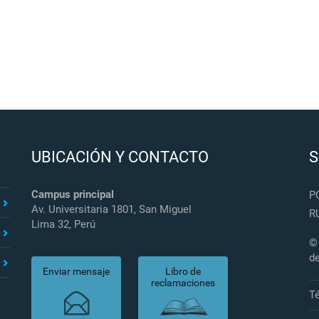
UBICACIÓN Y CONTACTO
S
Campus principal
P
Av. Universitaria 1801, San Miguel
R
Lima 32, Perú
© 
d
Enviar mensaje
Libro de
reclamaciones
T