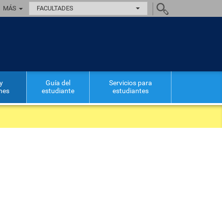
MÁS
FACULTADES
y
Guía del
Servicios para
ones
estudiante
estudiantes