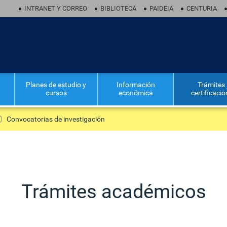
INTRANET Y CORREO
BIBLIOTECA
PAIDEIA
CENTURIA
Planes de estudio y
Información
Trámites 
cursos
económica
certificaci
Convocatorias de investigación
Trámites académicos